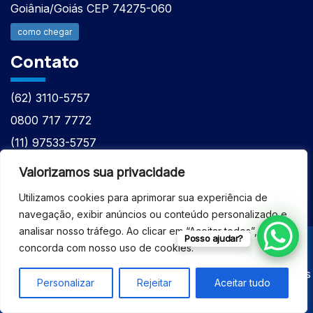
Goiânia/Goiás CEP 74275-060
como chegar
Contato
(62) 3110-5757
0800 717 7772
(11) 97533-5757
(62) 98610-7777
Valorizamos sua privacidade
atntecnologiabrasil@gmail.com
Utilizamos cookies para aprimorar sua experiência de
navegação, exibir anúncios ou conteúdo personalizado e
analisar nosso tráfego. Ao clicar em “Aceitar todos”, você
Posso ajudar?
concorda com nosso uso de cookies.
© 2026 - ASSISTÊNCIA TÉCNICA ESPECIALIZADA
EQUIPAMENTOS BRUKER - Todos os direitos reservados
Personalizar
Rejeitar
Aceitar tudo