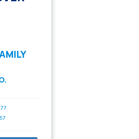
AMILY
O.
777
757