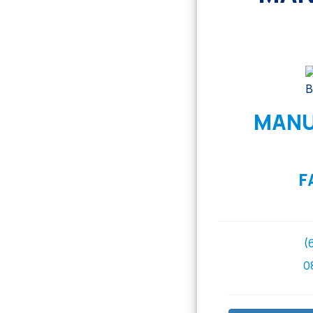
MANU
F
(
0