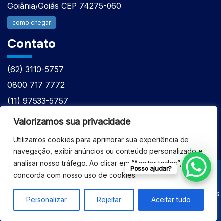
Goiânia/Goiás CEP 74275-060
como chegar
Contato
(62) 3110-5757
0800 717 7772
(11) 97533-5757
(62) 98610-7777
Valorizamos sua privacidade
atntecnologiabrasil@gmail.com
Utilizamos cookies para aprimorar sua experiência de
navegação, exibir anúncios ou conteúdo personalizado e
analisar nosso tráfego. Ao clicar em “Aceitar todos”, você
Posso ajudar?
concorda com nosso uso de cookies.
© 2026 - ASSISTÊNCIA TÉCNICA ESPECIALIZADA
EQUIPAMENTOS BRUKER - Todos os direitos reservados
Personalizar
Rejeitar
Aceitar tudo