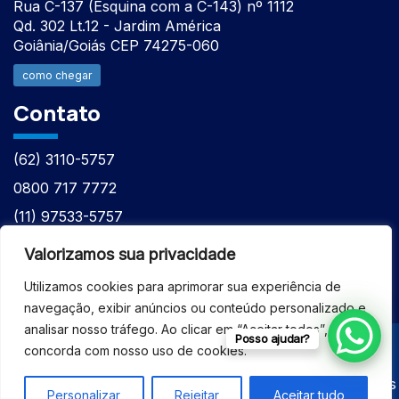
Rua C-137 (Esquina com a C-143) nº 1112
Qd. 302 Lt.12 - Jardim América
Goiânia/Goiás CEP 74275-060
como chegar
Contato
(62) 3110-5757
0800 717 7772
(11) 97533-5757
(62) 98610-7777
Valorizamos sua privacidade
atntecnologiabrasil@gmail.com
Utilizamos cookies para aprimorar sua experiência de
navegação, exibir anúncios ou conteúdo personalizado e
analisar nosso tráfego. Ao clicar em “Aceitar todos”, você
Posso ajudar?
concorda com nosso uso de cookies.
© 2026 - ASSISTÊNCIA TÉCNICA ESPECIALIZADA
EQUIPAMENTOS BRUKER - Todos os direitos reservados
Personalizar
Rejeitar
Aceitar tudo