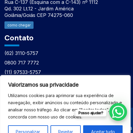
Rua C-137 (Esquina com a C-143) nº 1112
Qd. 302 Lt.12 - Jardim América
Goiânia/Goiás CEP 74275-060
como chegar
Contato
(62) 3110-5757
0800 717 7772
(11) 97533-5757
(62) 98610-7777
Valorizamos sua privacidade
atntecnologiabrasil@gmail.com
Utilizamos cookies para aprimorar sua experiência de
navegação, exibir anúncios ou conteúdo personalizado e
analisar nosso tráfego. Ao clicar em “Aceitar todos”, você
Posso ajudar?
concorda com nosso uso de cookies.
© 2026 - ASSISTÊNCIA TÉCNICA ESPECIALIZADA
EQUIPAMENTOS BRUKER - Todos os direitos reservados
Personalizar
Rejeitar
Aceitar tudo