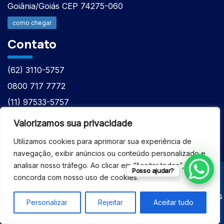
Goiânia/Goiás CEP 74275-060
como chegar
Contato
(62) 3110-5757
0800 717 7772
(11) 97533-5757
(62) 98610-7777
Valorizamos sua privacidade
atntecnologiabrasil@gmail.com
Utilizamos cookies para aprimorar sua experiência de
navegação, exibir anúncios ou conteúdo personalizado e
analisar nosso tráfego. Ao clicar em “Aceitar todos”, você
Posso ajudar?
concorda com nosso uso de cookies.
© 2026 - ASSISTÊNCIA TÉCNICA ESPECIALIZADA
EQUIPAMENTOS BRUKER - Todos os direitos reservados
Personalizar
Rejeitar
Aceitar tudo