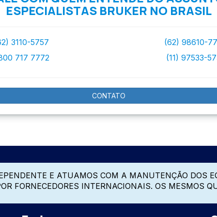
ESPECIALISTAS BRUKER NO BRASIL
62) 3110-5757
(62) 98610-7
800 717 7772
(11) 97533-5
CONTATO
DEPENDENTE E ATUAMOS COM A MANUTENÇÃO DOS E
 POR FORNECEDORES INTERNACIONAIS. OS MESMOS Q