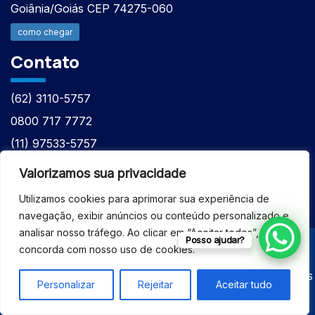
Goiânia/Goiás CEP 74275-060
como chegar
Contato
(62) 3110-5757
0800 717 7772
(11) 97533-5757
(62) 98610-7777
Valorizamos sua privacidade
atntecnologiabrasil@gmail.com
Utilizamos cookies para aprimorar sua experiência de
navegação, exibir anúncios ou conteúdo personalizado e
analisar nosso tráfego. Ao clicar em “Aceitar todos”, você
Posso ajudar?
concorda com nosso uso de cookies.
© 2026 - ASSISTÊNCIA TÉCNICA ESPECIALIZADA
EQUIPAMENTOS BRUKER - Todos os direitos reservados
Personalizar
Rejeitar
Aceitar tudo