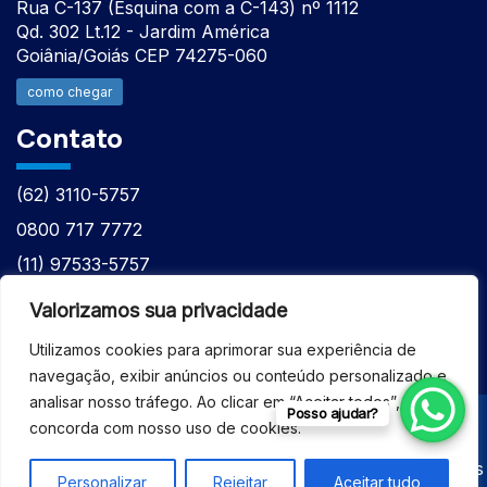
Rua C-137 (Esquina com a C-143) nº 1112
Qd. 302 Lt.12 - Jardim América
Goiânia/Goiás CEP 74275-060
como chegar
Contato
(62) 3110-5757
0800 717 7772
(11) 97533-5757
(62) 98610-7777
Valorizamos sua privacidade
atntecnologiabrasil@gmail.com
Utilizamos cookies para aprimorar sua experiência de
navegação, exibir anúncios ou conteúdo personalizado e
analisar nosso tráfego. Ao clicar em “Aceitar todos”, você
Posso ajudar?
concorda com nosso uso de cookies.
© 2026 - ASSISTÊNCIA TÉCNICA ESPECIALIZADA
EQUIPAMENTOS BRUKER - Todos os direitos reservados
Personalizar
Rejeitar
Aceitar tudo