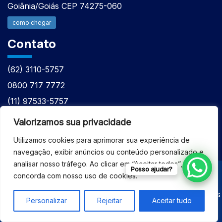
Goiânia/Goiás CEP 74275-060
como chegar
Contato
(62) 3110-5757
0800 717 7772
(11) 97533-5757
(62) 98610-7777
Valorizamos sua privacidade
atntecnologiabrasil@gmail.com
Utilizamos cookies para aprimorar sua experiência de
navegação, exibir anúncios ou conteúdo personalizado e
analisar nosso tráfego. Ao clicar em “Aceitar todos”, você
Posso ajudar?
concorda com nosso uso de cookies.
© 2026 - ASSISTÊNCIA TÉCNICA ESPECIALIZADA
EQUIPAMENTOS BRUKER - Todos os direitos reservados
Personalizar
Rejeitar
Aceitar tudo