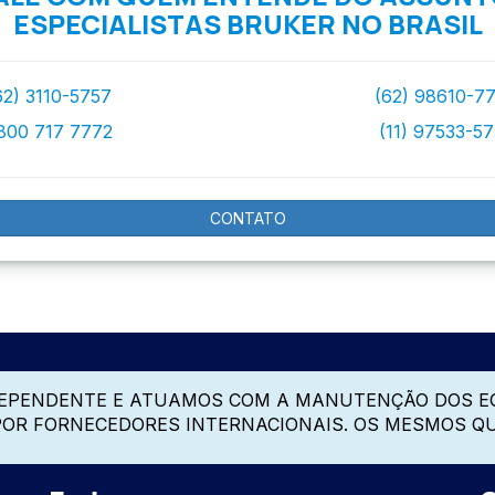
ESPECIALISTAS BRUKER NO BRASIL
62) 3110-5757
(62) 98610-7
800 717 7772
(11) 97533-5
CONTATO
DEPENDENTE E ATUAMOS COM A MANUTENÇÃO DOS E
 POR FORNECEDORES INTERNACIONAIS. OS MESMOS Q