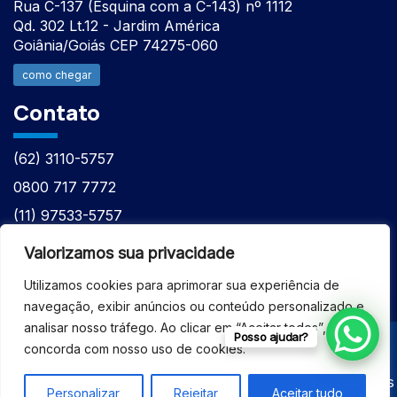
Rua C-137 (Esquina com a C-143) nº 1112
Qd. 302 Lt.12 - Jardim América
Goiânia/Goiás CEP 74275-060
como chegar
Contato
(62) 3110-5757
0800 717 7772
(11) 97533-5757
(62) 98610-7777
Valorizamos sua privacidade
atntecnologiabrasil@gmail.com
Utilizamos cookies para aprimorar sua experiência de
navegação, exibir anúncios ou conteúdo personalizado e
analisar nosso tráfego. Ao clicar em “Aceitar todos”, você
Posso ajudar?
concorda com nosso uso de cookies.
© 2026 - ASSISTÊNCIA TÉCNICA ESPECIALIZADA
EQUIPAMENTOS BRUKER - Todos os direitos reservados
Personalizar
Rejeitar
Aceitar tudo