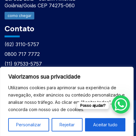
Goiânia/Goiás CEP 74275-060
como chegar
Contato
(62) 3110-5757
0800 717 7772
(11) 97533-5757
(62) 98610-7777
Valorizamos sua privacidade
atntecnologiabrasil@gmail.com
Utilizamos cookies para aprimorar sua experiência de
navegação, exibir anúncios ou conteúdo personalizado e
analisar nosso tráfego. Ao clicar em “Aceitar todos”, você
Posso ajudar?
concorda com nosso uso de cookies.
© 2026 - ASSISTÊNCIA TÉCNICA ESPECIALIZADA
EQUIPAMENTOS BRUKER - Todos os direitos reservados
Personalizar
Rejeitar
Aceitar tudo