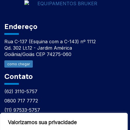
Endereço
Rua C-137 (Esquina com a C-143) nº 1112
Qd. 302 Lt.12 - Jardim América
Goiânia/Goiás CEP 74275-060
como chegar
Contato
(62) 3110-5757
0800 717 7772
(11) 97533-5757
(62) 98610-7777
Valorizamos sua privacidade
atntecnologiabrasil@gmail.com