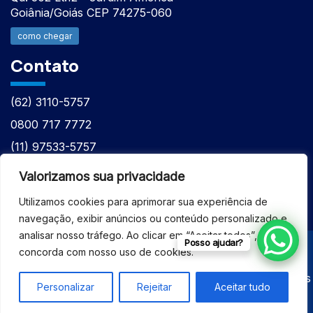
Goiânia/Goiás CEP 74275-060
como chegar
Contato
(62) 3110-5757
0800 717 7772
(11) 97533-5757
(62) 98610-7777
Valorizamos sua privacidade
atntecnologiabrasil@gmail.com
Utilizamos cookies para aprimorar sua experiência de
navegação, exibir anúncios ou conteúdo personalizado e
analisar nosso tráfego. Ao clicar em “Aceitar todos”, você
Posso ajudar?
concorda com nosso uso de cookies.
© 2026 - ASSISTÊNCIA TÉCNICA ESPECIALIZADA
EQUIPAMENTOS BRUKER - Todos os direitos reservados
Personalizar
Rejeitar
Aceitar tudo