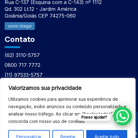
Rua C-137 (Esquina com a C-143) nº 1112
Qd. 302 Lt.12 - Jardim América
Goiânia/Goiás CEP 74275-060
como chegar
Contato
(62) 3110-5757
0800 717 7772
(11) 97533-5757
(62) 98610-7777
Valorizamos sua privacidade
atntecnologiabrasil@gmail.com
Utilizamos cookies para aprimorar sua experiência de
navegação, exibir anúncios ou conteúdo personalizado e
analisar nosso tráfego. Ao clicar em “Aceitar todos”, você
Posso ajudar?
concorda com nosso uso de cookies.
© 2026 - ASSISTÊNCIA TÉCNICA ESPECIALIZADA
EQUIPAMENTOS BRUKER - Todos os direitos reservados
Personalizar
Rejeitar
Aceitar tudo