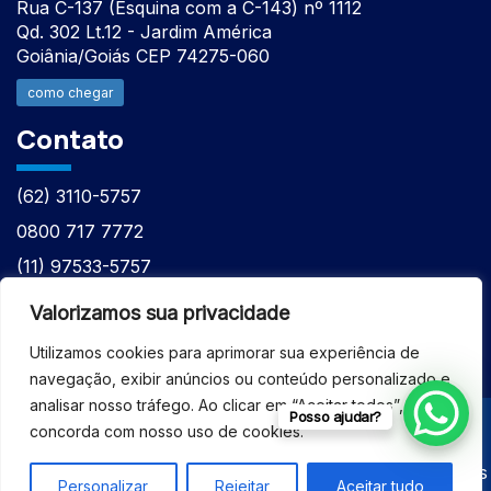
Rua C-137 (Esquina com a C-143) nº 1112
Qd. 302 Lt.12 - Jardim América
Goiânia/Goiás CEP 74275-060
como chegar
Contato
(62) 3110-5757
0800 717 7772
(11) 97533-5757
(62) 98610-7777
Valorizamos sua privacidade
atntecnologiabrasil@gmail.com
Utilizamos cookies para aprimorar sua experiência de
navegação, exibir anúncios ou conteúdo personalizado e
analisar nosso tráfego. Ao clicar em “Aceitar todos”, você
Posso ajudar?
concorda com nosso uso de cookies.
© 2026 - ASSISTÊNCIA TÉCNICA ESPECIALIZADA
EQUIPAMENTOS BRUKER - Todos os direitos reservados
Personalizar
Rejeitar
Aceitar tudo