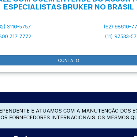
ESPECIALISTAS BRUKER NO BRASIL
62) 3110-5757
(62) 98610-7
800 717 7772
(11) 97533-5
CONTATO
DEPENDENTE E ATUAMOS COM A MANUTENÇÃO DOS E
 POR FORNECEDORES INTERNACIONAIS. OS MESMOS Q