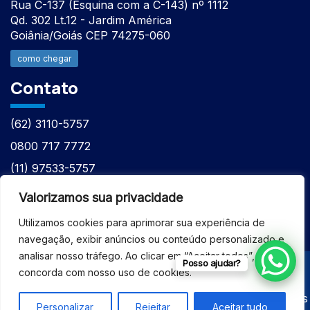
Rua C-137 (Esquina com a C-143) nº 1112
Qd. 302 Lt.12 - Jardim América
Goiânia/Goiás CEP 74275-060
como chegar
Contato
(62) 3110-5757
0800 717 7772
(11) 97533-5757
(62) 98610-7777
Valorizamos sua privacidade
atntecnologiabrasil@gmail.com
Utilizamos cookies para aprimorar sua experiência de
navegação, exibir anúncios ou conteúdo personalizado e
analisar nosso tráfego. Ao clicar em “Aceitar todos”, você
Posso ajudar?
concorda com nosso uso de cookies.
© 2026 - ASSISTÊNCIA TÉCNICA ESPECIALIZADA
EQUIPAMENTOS BRUKER - Todos os direitos reservados
Personalizar
Rejeitar
Aceitar tudo