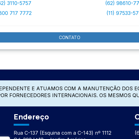
62) 3110-5757
(62) 98610-7
800 717 7772
(11) 97533-5
CONTATO
DEPENDENTE E ATUAMOS COM A MANUTENÇÃO DOS E
 POR FORNECEDORES INTERNACIONAIS. OS MESMOS Q
Endereço
C
Rua C-137 (Esquina com a C-143) nº 1112
(