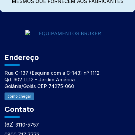
MESMOS QUE FORNECEM AOS FABRICANTES
Endereço
Rua C-137 (Esquina com a C-143) nº 1112
Qd. 302 Lt.12 - Jardim América
Goiânia/Goiás CEP 74275-060
como chegar
Contato
(62) 3110-5757
0800 717 7772