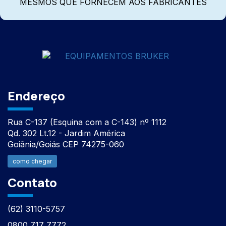
MESMOS QUE FORNECEM AOS FABRICANTES
Endereço
Rua C-137 (Esquina com a C-143) nº 1112
Qd. 302 Lt.12 - Jardim América
Goiânia/Goiás CEP 74275-060
como chegar
Contato
(62) 3110-5757
0800 717 7772