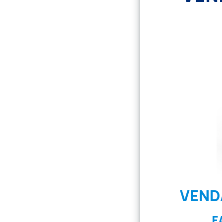
VEND
F