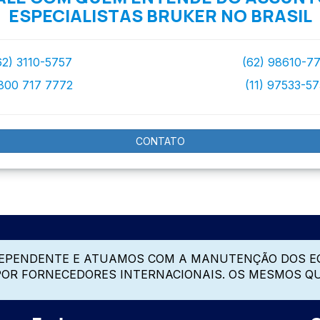
ESPECIALISTAS BRUKER NO BRASIL
62) 3110-5757
(62) 98610-7
800 717 7772
(11) 97533-5
CONTATO
DEPENDENTE E ATUAMOS COM A MANUTENÇÃO DOS E
 POR FORNECEDORES INTERNACIONAIS. OS MESMOS Q