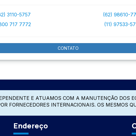
62) 3110-5757
(62) 98610-7
800 717 7772
(11) 97533-5
CONTATO
DEPENDENTE E ATUAMOS COM A MANUTENÇÃO DOS E
 POR FORNECEDORES INTERNACIONAIS. OS MESMOS Q
Endereço
C