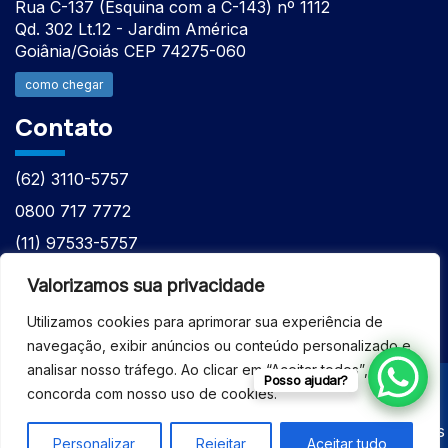
Rua C-137 (Esquina com a C-143) nº 1112
Qd. 302 Lt.12 - Jardim América
Goiânia/Goiás CEP 74275-060
como chegar
Contato
(62) 3110-5757
0800 717 7772
(11) 97533-5757
(62) 98610-7777
Valorizamos sua privacidade
atntecnologiabrasil@gmail.com
Utilizamos cookies para aprimorar sua experiência de
navegação, exibir anúncios ou conteúdo personalizado e
analisar nosso tráfego. Ao clicar em “Aceitar todos”, você
Posso ajudar?
concorda com nosso uso de cookies.
© 2026 - ASSISTÊNCIA TÉCNICA ESPECIALIZADA
EQUIPAMENTOS BRUKER - Todos os direitos reservados
Personalizar
Rejeitar
Aceitar tudo