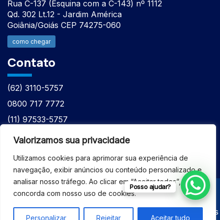
Rua C-137 (Esquina com a C-143) nº 1112
Qd. 302 Lt.12 - Jardim América
Goiânia/Goiás CEP 74275-060
como chegar
Contato
(62) 3110-5757
0800 717 7772
(11) 97533-5757
(62) 98610-7777
Valorizamos sua privacidade
atntecnologiabrasil@gmail.com
Utilizamos cookies para aprimorar sua experiência de
navegação, exibir anúncios ou conteúdo personalizado e
analisar nosso tráfego. Ao clicar em “Aceitar todos”, você
Posso ajudar?
concorda com nosso uso de cookies.
© 2026 - ASSISTÊNCIA TÉCNICA ESPECIALIZADA
EQUIPAMENTOS BRUKER - Todos os direitos reservados
Personalizar
Rejeitar
Aceitar tudo